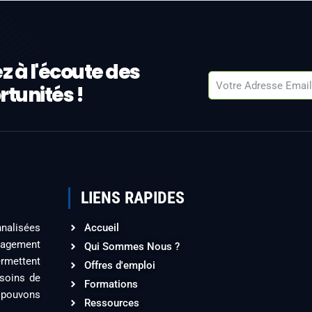
z à l'écoute des
tunités !
LIENS RAPIDES
nalisées
Accueil
ngagement
Qui Sommes Nous ?
ermettent
Offres d'emploi
esoins de
Formations
 pouvons
Ressources