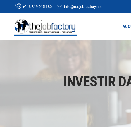
+243 819 915 180
info@rdcjobfactory.net
ACC
INVESTIR D