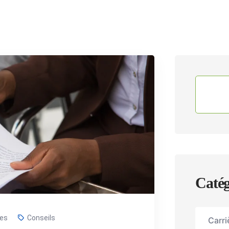
Catég
es
Conseils
Carr