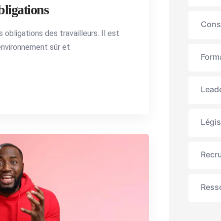
bligations
Cons
 obligations des travailleurs. Il est
 environnement sûr et
Forma
Lead
Légis
Recr
Ress