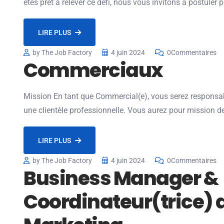
êtes prêt à relever ce défi, nous vous invitons à postuler 
LIRE PLUS
by The Job Factory
4 juin 2024
0Commentaires
Commerciaux
Mission En tant que Commercial(e), vous serez responsabl
une clientèle professionnelle. Vous aurez pour mission de
LIRE PLUS
by The Job Factory
4 juin 2024
0Commentaires
Business Manager &
Coordinateur(trice) d