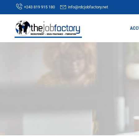
+243 819 915 180
info@rdcjobfactory.net
ACC