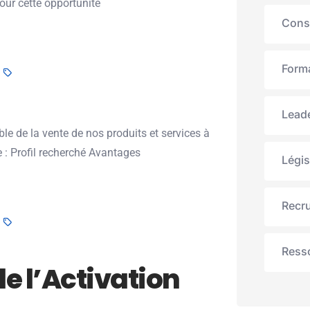
pour cette opportunité
Cons
Forma
Lead
e de la vente de nos produits et services à
 : Profil recherché Avantages
Légis
Recru
Ress
e l’Activation